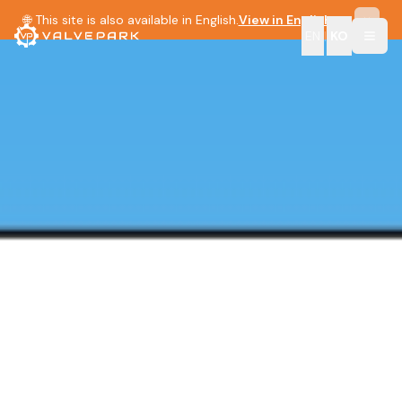
🌐 This site is also available in English.
View in English →
EN
|
KO