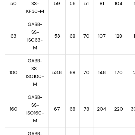
50
SS-
59
56
51
81
104
KF50-M
GABB-
SS-
63
53
68
70
107
128
ISO63-
M
GABB-
SS-
100
53.6
68
70
146
170
ISO100-
M
GABB-
SS-
160
67
68
78
204
220
3
ISO160-
M
GABB-