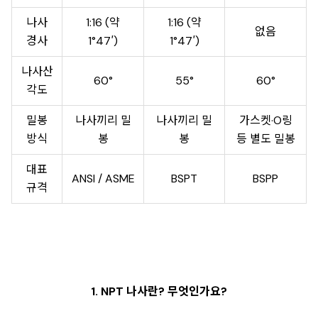
나사
1:16 (약
1:16 (약
없음
경사
1°47′)
1°47′)
나사산
60°
55°
60°
각도
밀봉
나사끼리 밀
나사끼리 밀
가스켓·O링
방식
봉
봉
등 별도 밀봉
대표
ANSI / ASME
BSPT
BSPP
규격
1. NPT 나사란? 무엇인가요?