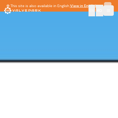
🌐 This site is also available in English.
View in English →
EN
|
KO