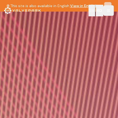
🌐 This site is also available in English.
View in English →
EN
|
KO