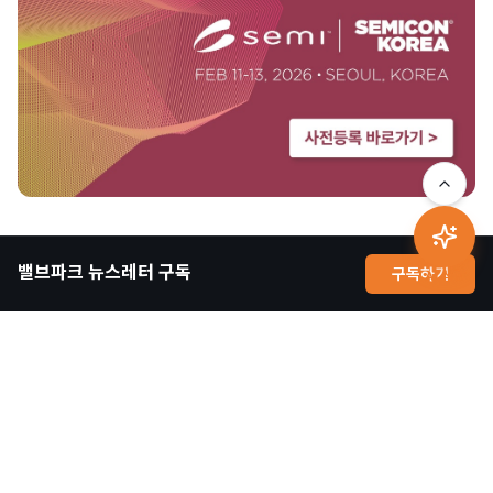
↑
사진을 누르면 이동합니다
↑
밸브파크 뉴스레터 구독
구독하기
AI 상담
SEMICON KOREA
등록 내역 확인 KR EN 성명(국문) * 이름(영문) * 성(영문) * 회
사명(국문) * 회사명(영문) * * 입력하신 영문 회사명이 출입증
(배지)에 노출됩니다. * 가시성을 위하여 CO., LTD., INC.,
CORPORATION 등의 기입은 지양하시기 바랍니다. 국가 * 휴대
폰번호 * - - 중복확인 이메일 * 중복확인 모두 동의 [필수] 개인
정보처리방침에 동의합니다. [내용 자세히 보기] [필수] 개인정
보 국외이전(제3자 제공)에 동의합니다. [내용 자세히 보기] [필