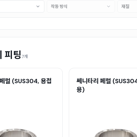
작동 방식
재질
 피팅
7개
럴 (SUS304, 용접
쎄니타리 페럴 (SUS304
용)