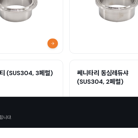
자세히 보기
 (SUS304, 3페럴)
쎄니타리 동심레듀샤
(SUS304, 2페럴)
립니다.