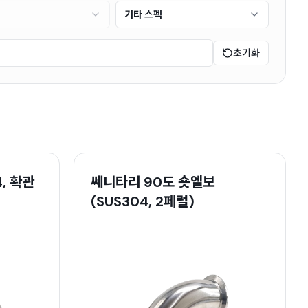
기타 스펙
초기화
, 확관
쎄니타리 90도 숏엘보
(SUS304, 2페럴)