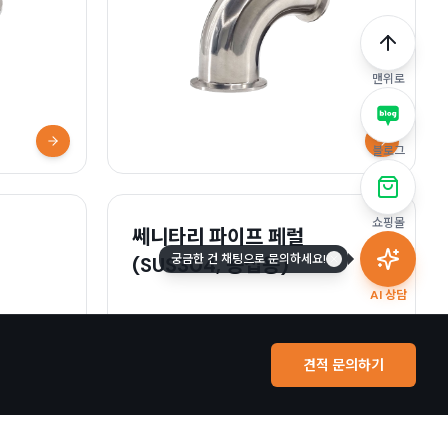
맨위로
자세히 보기
자세히 보기
블로그
쇼핑몰
쎄니타리 파이프 페럴
궁금한 건 채팅으로 문의하세요!
(SUS304, 용접용)
AI 상담
견적 문의하기