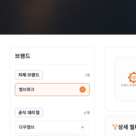
브랜드
자체 브랜드
1개
밸브파크
공식 대리점
6개
상세 필
다우밸브