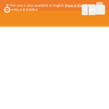
🌐 This site is also available in English.
View in English →
EN
|
KO