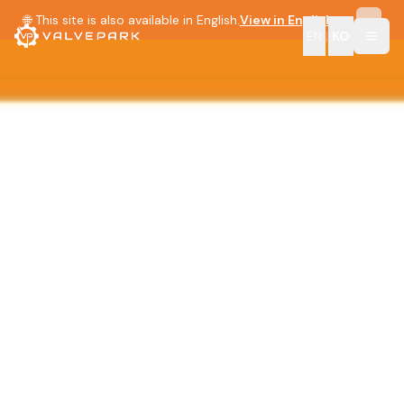
🌐 This site is also available in English.
View in English →
EN
|
KO