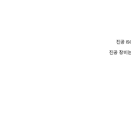
진공 I
진공 장비는